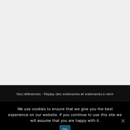
Nos références
-
Replay des webinaires et webinaires à venir
We use cookies to ensure that we give you the best
Mentions légales
-
Politique de confidentialité
-
Conditions générales de
experience on our website. If you continue to use this site we
vente
will assume that you are happy with it.
Ok