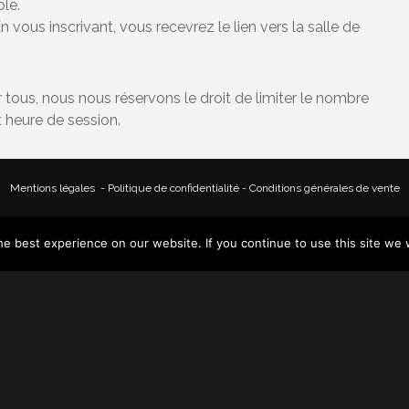
le.
 vous inscrivant, vous recevrez le lien vers la salle de
r tous, nous nous réservons le droit de limiter le nombre
t heure de session.
Nos références
-
Replay des webinaires et webinaires à venir
Mentions légales
-
Politique de confidentialité
-
Conditions générales de vente
© 2026 Vascoo Up
e best experience on our website. If you continue to use this site we w