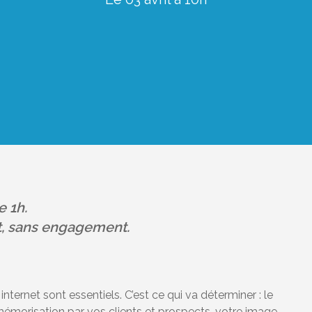
 1h.
nt, sans engagement.
ernet sont essentiels. C’est ce qui va déterminer : le
émorisation par vos clients et prospects, votre image