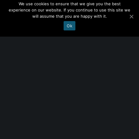
We use cookies to ensure that we give you the best
plusieurs années dont on ne peut mesurer le
experience on our website. If you continue to use this site we
résultat qu’une fois qu’ils sont achevés. Le
lean
will assume that you are happy with it.
management
, les méthodes agiles, l’esprit
Ok
« startup »… ont conduit les entreprises à
adopter des approches plus réactives. Mais la
raison principale pour laquelle un plan de
transformation numérique doit être exécuté à
petits pas, c’est qu’il faut prendre des risques.
Pourquoi faut-il forcément prendre des
risques ?
Parce que le bon moment pour agir est dans