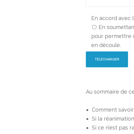
Objet
En accord avec 
En soumettant
pour permettre d
Votre message
en découle.
Au sommaire de ce
En accord avec la
politique de protection des
Comment savoir 
En soumettant ce formulaire, j’accepte que l
Si la réanimatio
commerciale qui en découle.
Si ce n’est pas r