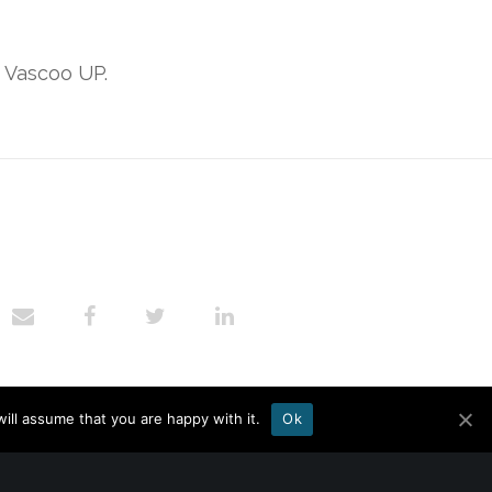
e Vascoo UP.
ill assume that you are happy with it.
Ok