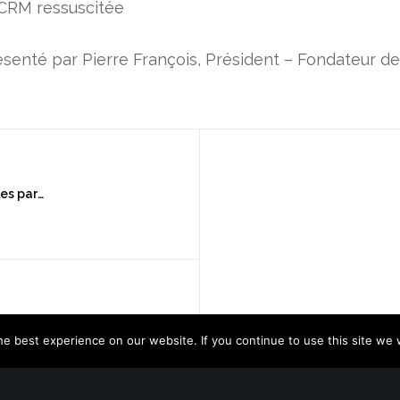
CRM ressuscitée
senté par Pierre François, Président – Fondateur d
Etude de l’impact du numérique sur les parcours clients dans l’industrie française
Nos références
-
Replay des webinaires et webinaires à venir
Mentions légales
-
Politique de confidentialité
-
Conditions générales de vente
Replay du Webinar : Industries, faut-il contourner son réseau de distribution traditionnel pour répondre aux attentes du marché et à la pression des concurrents ?
© 2026 Vascoo Up
e best experience on our website. If you continue to use this site we w