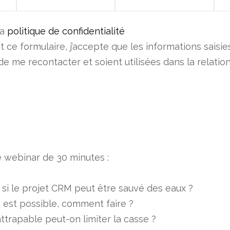
la
politique de confidentialité
 ce formulaire, j’accepte que les informations saisie
e me recontacter et soient utilisées dans la relati
 webinar de 30 minutes :
 données
si le projet CRM peut être sauvé des eaux ?
es informations saisies soient exploitées pour permettre de me
n est possible, comment faire ?
attrapable peut-on limiter la casse ?