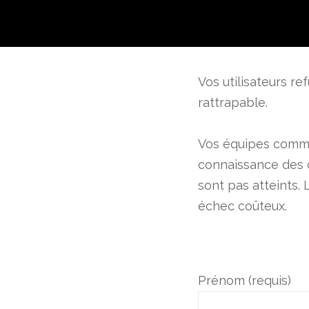
Vos utilisateurs re
rattrapable.
Prénom (obligatoire)
Vos équipes commer
connaissance des cl
sont pas atteints. 
échec coûteux.
Email (obligatoire)
Entreprise (obligatoire)
Prénom (requis)