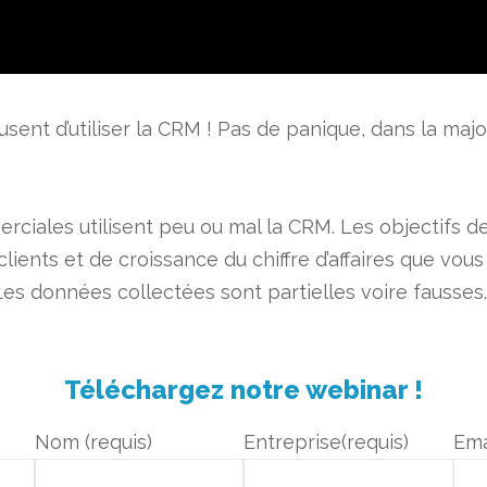
fusent d’utiliser la CRM ! Pas de panique, dans la majo
Nous contacter
Nom (obligatoire)
ciales utilisent peu ou mal la CRM. Les objectifs d
ients et de croissance du chiffre d’affaires que vous
Les données collectées sont partielles voire fausses…
Téléphone
Téléchargez notre webinar !
Fonction (obligatoire)
Nom (requis)
Entreprise(requis)
Ema