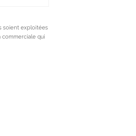
s soient exploitées
on commerciale qui
 recontacter et soient utilisées dans la relation