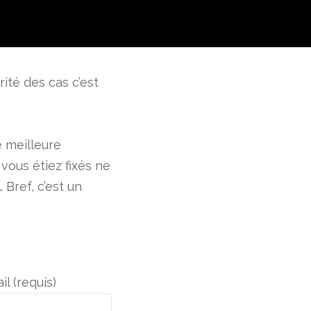
rité des cas c’est
e meilleure
 vous étiez fixés ne
 Bref, c’est un
il (requis)